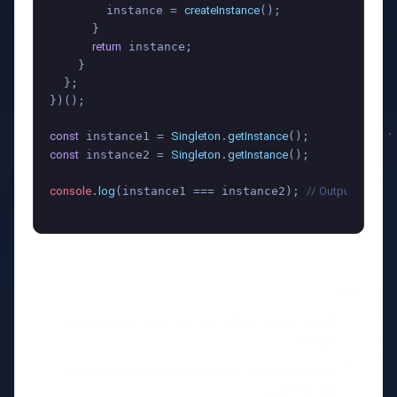
createInstance
        instance = 
();

      }

return
 instance;

    }

  };

})();

const
Singleton
getInstance
 instance1 = 
.
const
Singleton
getInstance
 instance2 = 
.
();

console
log
// Output: true
.
(instance1 === instance2); 
مزایا:
کاهش مصرف حافظه: تنها یک نمونه از شیء ایجاد
می‌شود.
مدیریت وضعیت: مناسب برای ذخیره‌سازی داده‌های
مهم و عمومی.