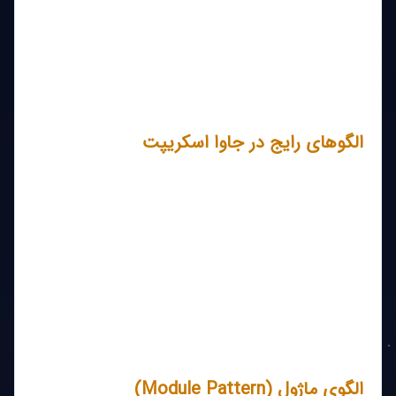
مقیاس‌پذیر بنویسند. در جاوا اسکریپت، این الگوها به
خصوص در پروژه‌های بزرگ و پیچیده مورد استفاده قرار
می‌گیرند.
الگوهای رایج در جاوا اسکریپت
الگوی ماژول (Module Pattern)
الگوی سینگلتون (Singleton Pattern)
الگوی ناظر (Observer Pattern)
الگوی کارخانه (Factory Pattern)
الگوی فَساد (Facade Pattern)
الگوی ماژول (Module Pattern)