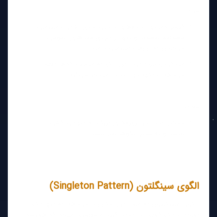
مزایا:
کپسوله‌سازی: داده‌های داخلی ماژول قابل دسترسی
مستقیم نیستند و تنها از طریق متدهای عمومی
می‌توان به آن‌ها دسترسی داشت.
سادگی و خوانایی: این الگو به ساختار کدها نظم
می‌دهد و نگهداری آن را آسان‌تر می‌کند.
معایب:
ممکن است در پروژه‌های بزرگ به تنهایی کافی
نباشد و به سایر الگوها نیاز باشد.
الگوی سینگلتون (Singleton Pattern)
الگوی سینگلتون به شما این امکان را می‌دهد که تنها یک
نمونه از یک کلاس را ایجاد کنید و مطمئن شوید که همیشه