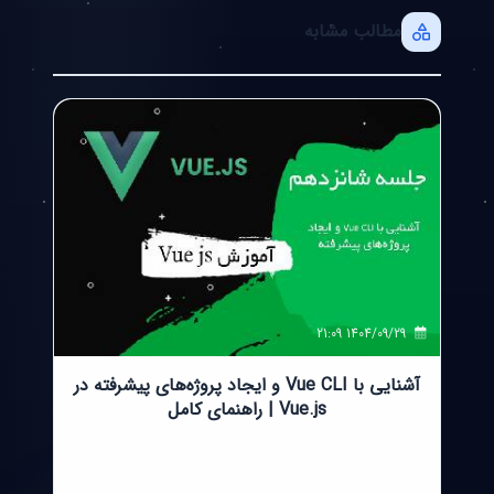
مطالب مشابه
1403/06/02 21:08
1404/09/29 21:09
ه
آشنایی با Vue CLI و ایجاد پروژه‌های پیشرفته در
Vue.js | راهنمای کامل