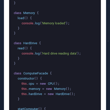
}

class
Memory
 {

load
(
) {

console
log
'Memory loaded'
.
(
);

  }

}

class
HardDrive
 {

read
(
) {

console
log
'Hard drive reading data'
.
(
);

  }

}

class
ComputerFacade
 {

constructor
(
) {

this
cpu
new
CPU
.
 = 
();

this
memory
new
Memory
.
 = 
();

this
hardDrive
new
HardDrive
.
 = 
();

  }

startComputer
(
) {
