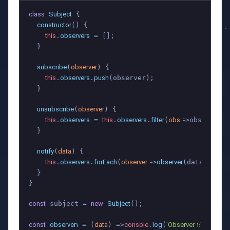
class
Subject
 {

constructor
(
) {

this
observers
.
 = [];

  }

subscribe
observer
(
) {

this
observers
push
.
.
(observer);

  }

unsubscribe
observer
(
) {

this
observers
this
observers
filter
obs
 =>
.
 = 
.
.
(
obs !== ob
  }

notify
data
(
) {

this
observers
forEach
observer
 =>
observer
.
.
(
(data));

  }

}

const
new
Subject
 subject = 
();

const
observer1
data
console
log
'Observer 1:'
 = (
) =>
.
(