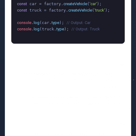
const
createVehicle
'car'
 car = factory.
(
const
createVehicle
'truck'
 truck = factory.
(
);

console
log
type
// Output: Car
.
(car.
); 
console
log
type
// Output: Truck
.
(truck.
); 
مزایا:
انعطاف‌پذیری: می‌توانید به سادگی کلاس‌های جدید
اضافه کرده و کارخانه را بدون تغییرات زیاد گسترش
دهید.
کاهش وابستگی: بخش‌های مختلف برنامه به
جزئیات پیاده‌سازی کلاس‌ها وابسته نمی‌شوند.
معایب:
پیچیدگی: در پروژه‌های کوچک ممکن است به