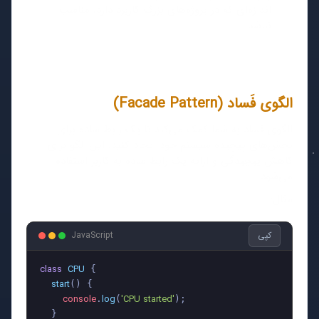
اندازه‌ای که در پروژه‌های بزرگ کاربرد دارد، مناسب
نباشد.
الگوی فَساد (Facade Pattern)
الگوی فساد به شما کمک می‌کند تا یک رابط ساده برای
بخش‌های پیچیده سیستم خود ایجاد کنید. این الگو برای
کاهش پیچیدگی و ارائه یک رابط ساده به کاربر استفاده
می‌شود.
مثال:
کپی
JavaScript
class
CPU
 {

start
(
) {

console
log
'CPU started'
.
(
);

  }
