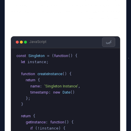
همان نمونه استفاده می‌شود. این الگو برای مدیریت وضعیت
برنامه و به اشتراک‌گذاری داده‌ها بین بخش‌های مختلف برنامه
بسیار کاربردی است.
مثال:
کپی
JavaScript
const
Singleton
function
 = (
(
) {

let
 instance;

function
createInstance
(
) {

return
 {

name
'Singleton Instance'
: 
,

timestamp
new
Date
: 
()

    };

  }

return
 {

getInstance
function
: 
(
) {

if
 (!instance) {
