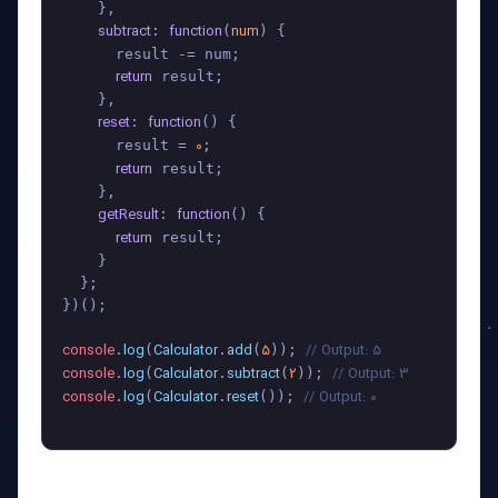
    },

subtract
function
num
: 
(
) {

      result -= num;

return
 result;

    },

reset
function
: 
(
) {

0
      result = 
;

return
 result;

    },

getResult
function
: 
(
) {

return
 result;

    }

  };

})();

console
log
Calculator
add
5
// Output: 5
.
(
.
(
)); 
console
log
Calculator
subtract
2
// Output: 3
.
(
.
(
)); 
console
log
Calculator
reset
// Output: 0
.
(
.
()); 