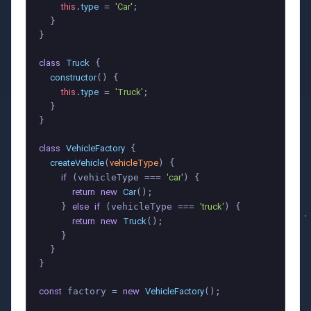
this
type
'Car'
.
 = 
;

  }

}

class
Truck
 {

constructor
(
) {

this
type
'Truck'
.
 = 
;

  }

}

class
VehicleFactory
 {

createVehicle
vehicleType
(
) {

if
'car'
 (vehicleType === 
) {

return
new
Car
();

else
if
'truck'
    } 
 (vehicleType === 
) {

return
new
Truck
();

    }

  }

}

const
new
VehicleFactory
 factory = 
();
