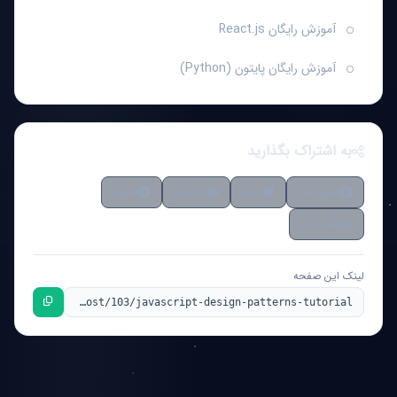
آموزش رایگان React.js
آموزش رایگان پایتون (Python)
به اشتراک بگذارید
فیس بوک
تویتر
لینکدین
تلگرام
واتس اپ
لینک این صفحه