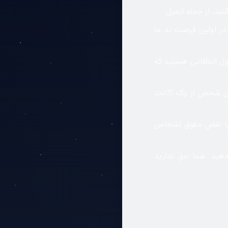
د، از جمله ایمیل
در اولین فرصت به ما
ول اتفاقاتی هستید که
ن شخص از یک اکانت
لی یا نقض حقوق اشخاص
دهید. شما حق ندارید