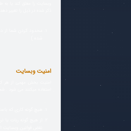
وبسایت را معلق کند یا به طو
ذکر شده در ذیل را تغییر دهد
محدود کردنِ شما از د
شده )
امنیت وبسایت
امنیت بخش مهمی از هر کسب
استفاده میکنند می شود . شما
هیچ گونه کاری که باعث
از هیچ گونه ربات یا ن
نقض قوانین وبسایت اس