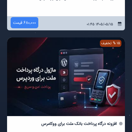
680,000 قیمت
1405/05/15 01:45
15 % تخفیف
افزونه درگاه پرداخت بانک ملت برای ووکامرس