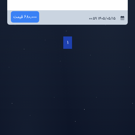
680,000 قیمت
1405/05/15 00:59
1