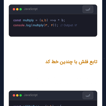
کپی
JavaScript
const
multiply
a, b
 = (
console
log
multiply
3
4
// Output: 12
.
(
(
, 
)); 
تابع فلش با چندین خط کد
اگر بدنۀ تابع شامل بیش از یک خط کد باشد، باید از آکولاد {}
استفاده کرده و نتیجه را به‌صورت صریح با return بازگردانید:
کپی
JavaScript