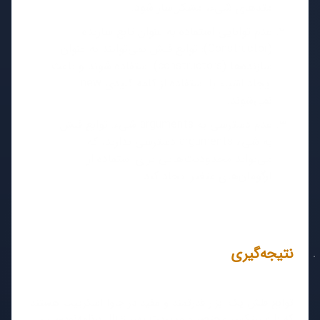
متدهای شیء، مشکل‌ساز شود.
عدم توانایی استفاده به عنوان تابع سازنده
(Constructor): توابع فلش نمی‌توانند به عنوان
سازنده‌ها (constructors) استفاده شوند و باعث
ایجاد اشیاء با استفاده از کلمه کلیدی new
نمی‌شوند.
عدم دسترسی به arguments شیء: توابع فلش
به شیء arguments دسترسی ندارند، که
می‌تواند محدودیت‌هایی برای استفاده از
آرگومان‌های متغیر ایجاد کند.
نتیجه‌گیری
توابع فلش یک ابزار قدرتمند و مفید در جاوا اسکریپت هستند
که با سینتکس مختصر و مدیریت بهتر this، برنامه‌نویسی را