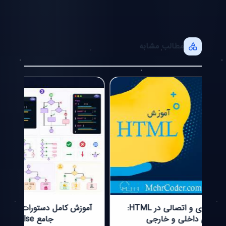
مطالب مشابه
1403/08/04 19:43
1405/04/04 00:05
آموزش تگ‌های پیوندی و اتصالی در HTML:
آموزش کامل دستورات شرطی در PHP: راهنمای
آمو
جامع if، else و elseif