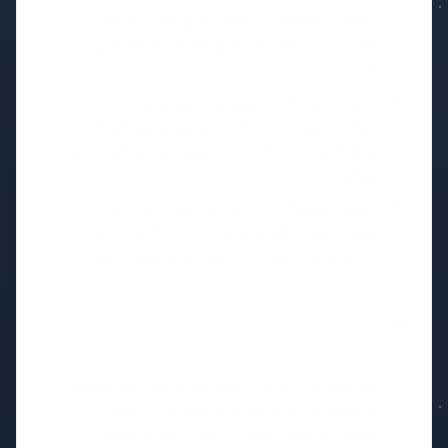
سینتکس مختصر و خوانا: توابع فلش به شما این
امکان را می‌دهند که توابع کوتاه‌تر و خواناتری
بنویسید.
مدیریت بهتر this: برای برنامه‌نویسانی که با
مشکل تغییر دامنه this در توابع برخورد کرده‌اند،
توابع فلش با حفظ دامنه لغوی، این مشکل را حل
می‌کنند.
کاهش پیچیدگی کد: به دلیل نبودن نیاز به
نوشتن کلمات کلیدی مانند function و return
(در توابع یک خطی)، کد ساده‌تر و تمیزتر است.
معایب:
عدم دسترسی به this پویا: توابع فلش نمی‌توانند
به دامنه پویا از طریق this دسترسی داشته
باشند، که ممکن است در برخی موارد، مانند