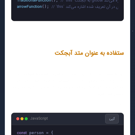
// `this` به آبجکت global اشاره می‌کند
TraditionalFunction
(); 
arrowFunction
(); 
ستفاده به عنوان متد آبجکت
توابع فلش نباید به عنوان متد یک شیء استفاده شوند، زیرا
نمی‌توانند به درستی به this دسترسی داشته باشند. این امر
ممکن است در کدهایی که نیاز به ارجاع به شیء کنونی دارند،
مشکل‌ساز شود.
مثال:
کپی
JavaScript
const
 person = {
