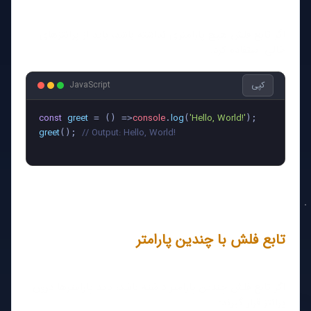
اگر تابع فلش هیچ پارامتری نداشته باشد، باید از پرانتزهای
خالی استفاده کرد:
کپی
JavaScript
const
greet
console
log
'Hello, World!'
 = (
) =>
.
(
greet
// Output: Hello, World!
(); 
تابع فلش با چندین پارامتر
اگر تابع فلش چندین پارامتر داشته باشد، باید پارامترها درون
پرانتز قرار گیرند: