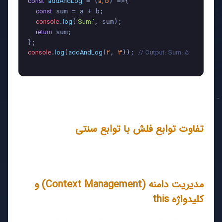
const
addAndLog
a, b
 = (
) =>{

const
 sum = a + b;

console
log
'Sum:'
.
(
, sum);

return
 sum;

console
log
addAndLog
2
3
// Output: Sum: 5
.
(
(
, 
)); 
تفاوت توابع فلش با توابع سنتی
مدیریت دامنه (Context Management) و
کلیدواژه this
یکی از تفاوت‌های مهم بین توابع فلش و توابع سنتی در نحوه