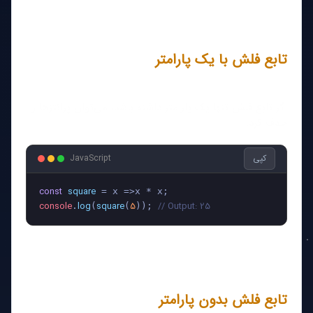
تابع فلش با یک پارامتر
اگر تابع فلش تنها یک پارامتر داشته باشد، می‌توان پرانتزها را
حذف کرد:
کپی
JavaScript
const
square
console
log
square
5
// Output: 25
.
(
(
)); 
تابع فلش بدون پارامتر