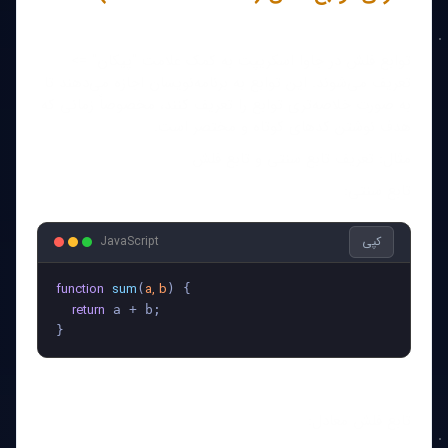
توابع فلش در جاوا اسکریپت به کمک علامت "پیکان" =>
تعریف می‌شوند. این توابع به برنامه‌نویسان اجازه می‌دهند تا
به صورت خلاصه‌تری توابع را تعریف کنند، مخصوصاً زمانی که
هدف نوشتن کدهای کوتاه و مختصر است.
مثال: تعریف تابع سنتی و تابع فلش
تابع سنتی:
کپی
JavaScript
function
sum
a, b
(
) {

return
 a + b;

تابع فلش معادل: