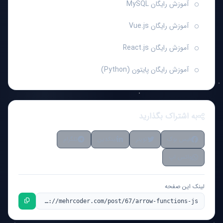
آموزش رایگان MySQL
آموزش رایگان Vue.js
آموزش رایگان React.js
آموزش رایگان پایتون (Python)
به اشتراک بگذارید
فیس بوک
تویتر
لینکدین
تلگرام
واتس اپ
لینک این صفحه