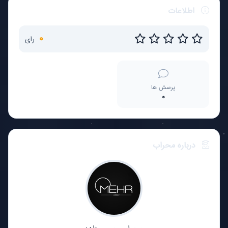
اطلاعات
0
رای
پرسش ها
0
درباره محراب