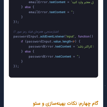
textContent
        emailError.
 = 
else
    } 
 {

textContent
''
        emailError.
 = 
;

    }

});

// اعتبارسنجی همزمان فیلد رمز عبور
addEventListener
'input'
function
passwordInput.
(
, 
(
) {

if
value
length
6
 (passwordInput.
.
<
) {

textContent
        passwordError.
 = 
else
    } 
 {

textContent
''
        passwordError.
 = 
;

    }

});

گام چهارم: نکات بهینه‌سازی و سئو