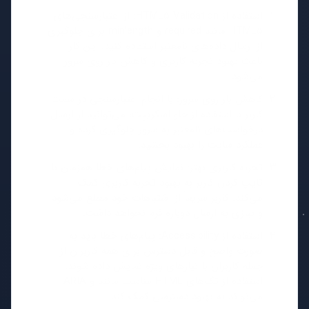
استفاده از HTML5 Validation: از اعتبارسنجی‌های
HTML5 مانند required و minlength برای جلوگیری
از ارسال داده‌های نامعتبر استفاده کنید. این کار
باعث بهبود تجربه کاربری و کاهش بار روی سرور
می‌شود.
کاهش بار روی سرور: با انجام اعتبارسنجی در سمت
کاربر با استفاده از جاوااسکریپت، می‌توانید از ارسال
درخواست‌های نامعتبر به سرور جلوگیری کرده و
عملکرد سایت را بهبود بخشید.
تجربه کاربری بهتر: نمایش پیام‌های خطا همزمان با
تایپ کردن کاربر به بهبود تجربه کاربری کمک
می‌کند. کاربر سریعاً از اشتباهات خود مطلع می‌شود
و نیازی به ارسال دوباره فرم نخواهد داشت.
استفاده از Accessibility: پیام‌های خطا باید به
صورت واضح و قابل دسترس برای همه کاربران از
جمله کاربران با نیازهای ویژه نمایش داده شوند.
استفاده از تگ‌های HTML مناسب مانند
و ARIA
می‌تواند به بهبود دسترسی کمک کند.