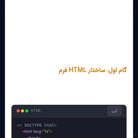
معرفی رویدادهای فرم مانند submit و input
انجام اعتبارسنجی فرم به صورت دستی
نمایش پیام‌های خطا به کاربر
بهینه‌سازی برای بهبود تجربه کاربری و سئو
گام اول: ساختار HTML فرم
ابتدا یک فرم ساده HTML ایجاد می‌کنیم که شامل ورودی‌های
مختلفی مانند نام، ایمیل و رمز عبور باشد. همچنین از دکمه
ارسال برای ارسال فرم استفاده می‌کنیم.
کپی
HTML
<! DOCTYPE html>

<
html
lang
=
"fa"
>