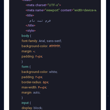
<
head
>
<
meta
charset
=
"UTF-8"
>
<
meta
name
=
"viewport"
content
=
"width=device-width, initia
<
title
>
        فرم ثبت نام

</
title
>
<
style
>
body
 {

font-family
: Arial, sans-serif;

background-color
: 
#f4f4f4
;

margin
: 
0
;

padding
: 
20px
;

        }

form
 {

background-color
: white;

padding
: 
20px
;

border-radius
: 
5px
;

max-width
: 
400px
;

margin
: auto;

        }

input
 {

display
: block;
