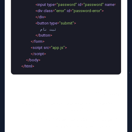
<
input
type
=
"password"
id
=
"password"
name
=
"passwo
<
div
class
=
"error"
id
=
"password-error"
>
</
div
>
<
button
type
=
"submit"
>
          ثبت نام

</
button
>
</
form
>
<
script
src
=
"app.js"
>
</
script
>
</
body
>
</
html
>
توضیحات HTML:
یک فرم ثبت‌نام ساده شامل سه فیلد (نام، ایمیل، و
رمز عبور) ایجاد کرده‌ایم.
هر فیلد دارای یک عنصر خطا (div.error) برای
نمایش پیام‌های خطا به کاربر است.