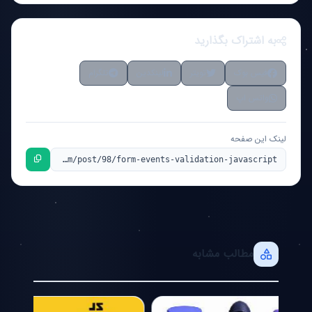
به اشتراک بگذارید
فیس بوک
تویتر
لینکدین
تلگرام
واتس اپ
لینک این صفحه
مطالب مشابه