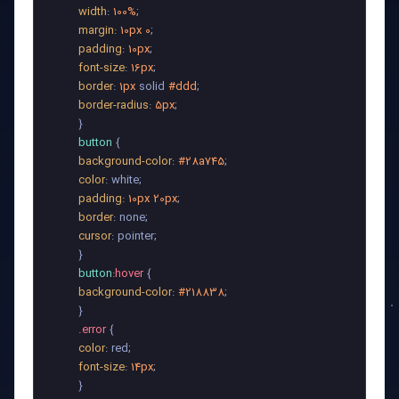
width
: 
100%
;

margin
: 
10px
0
;

padding
: 
10px
;

font-size
: 
16px
;

border
: 
1px
 solid 
#ddd
;

border-radius
: 
5px
;

        }

button
 {

background-color
: 
#28a745
;

color
: white;

padding
: 
10px
20px
;

border
: none;

cursor
: pointer;

        }

button
:hover
 {

background-color
: 
#218838
;

        }

.error
 {

color
: red;

font-size
: 
14px
;

        }
