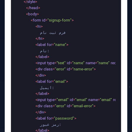
</
style
>
</
head
>
<
body
>
<
form
id
=
"signup-form"
>
<
h1
>
          فرم ثبت نام

</
h1
>
<
label
for
=
"name"
>
          نام:

</
label
>
<
input
type
=
"text"
id
=
"name"
name
=
"name"
required
>
<
div
class
=
"error"
id
=
"name-error"
>
</
div
>
<
label
for
=
"email"
>
          ایمیل:

</
label
>
<
input
type
=
"email"
id
=
"email"
name
=
"email"
required
>
<
div
class
=
"error"
id
=
"email-error"
>
</
div
>
<
label
for
=
"password"
>
          رمز عبور:

</
label
>