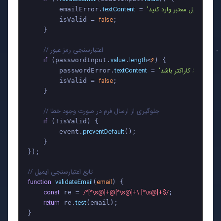
textContent
        emailError.
 = 
false
        isValid = 
;

    }

// اعتبارسنجی رمز عبور
if
value
length
6
 (passwordInput.
.
<
) {

textContent
        passwordError.
 = 
false
        isValid = 
;

    }

// جلوگیری از ارسال فرم در صورت وجود خطا
if
 (!isValid) {

preventDefault
        event.
();

    }

});

// تابع اعتبارسنجی ایمیل
function
validateEmail
email
(
) {

const
/^[^\s@]+@[^\s@]+\.[^\s@]+$/
 re = 
;

return
test
 re.
(email);

}
