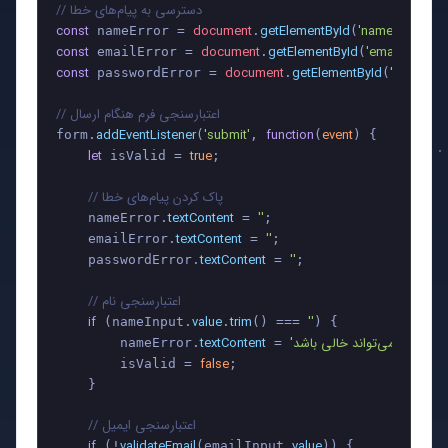
// دسترسی به پیام‌های خطا
const
document
getElementById
'name-error'
 nameError = 
.
(
const
document
getElementById
'email-error'
 emailError = 
.
(
const
document
getElementById
'password
 passwordError = 
.
(
// اعتبارسنجی فرم هنگام ارسال
addEventListener
'submit'
function
event
form.
(
, 
(
) {

let
true
 isValid = 
;

// پاک کردن پیام‌های خطا
textContent
''
    nameError.
 = 
;

textContent
''
    emailError.
 = 
;

textContent
''
    passwordError.
 = 
;

// اعتبارسنجی نام
if
value
trim
''
 (nameInput.
.
() === 
) {

'نام نمی‌تواند خالی باشد'
textContent
        nameError.
 = 
;

false
        isValid = 
;

    }

// اعتبارسنجی ایمیل
if
validateEmail
value
 (!
(emailInput.
)) {
