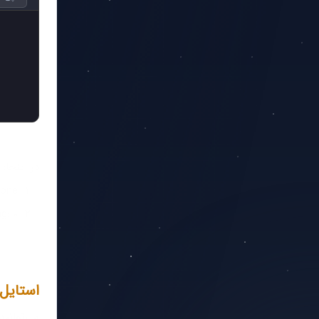
در اینجا:
e-type: none
padding: 0 و margin: 0
استایل‌
می‌توانید با list-style-type نوع بولت‌ها و اعداد را تغییر دهید. CSS چندین گزینه برای نما