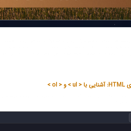
لیست‌های مرتب و نامرتب) یکی از عناصر پرکاربرد در طراحی وب هستند که 
در این مقاله، به آموزش نحوه استایل‌دهی لیست‌ها با CSS می‌پردازیم.
> و < ol >
لیست نامرتب (< ul >): لیستی که بدون ترتیب خاصی نمایش داده می
اده می‌کند.