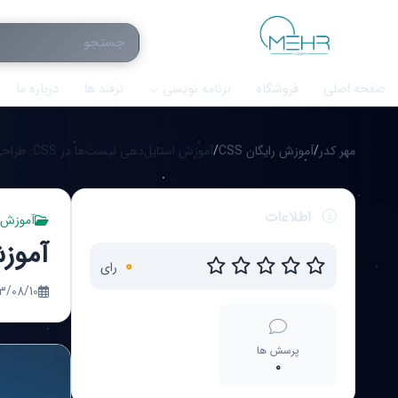
صفحه اصلی
فروشگاه
برنامه نویسی
ترفند ها
درباره ما
مهر کدر
/
آموزش رایگان CSS
/
آموزش استایل‌دهی لیست‌ها در CSS: طراحی و استایل‌دهی ul و ol
اطلاعات
آموزش را
آموزش است
0
رای
08/10 21:33
پرسش ها
0