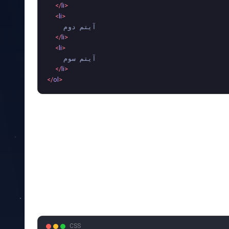
</
li
>
<
li
>
    آیتم دوم

</
li
>
<
li
>
    آیتم سوم

</
li
>
</
ol
>
ف می‌کنند تا کنترل بیشتری بر ظاهر آن‌ها داشته باشند.
CSS