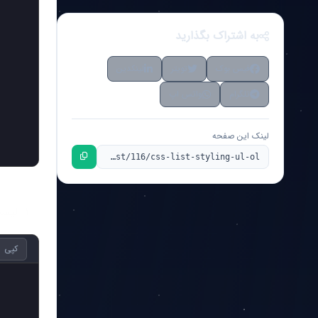
به اشتراک بگذارید
فیس بوک
تویتر
لینکدین
تلگرام
واتس اپ
لینک این صفحه
لیست مرتب (< ol >)
کپی