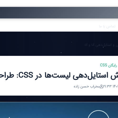
تماس با ما
یگان CSS
ایل‌دهی لیست‌ها در CSS: طراحی و استایل‌دهی ul و ol
1403/
محراب حسن زاده