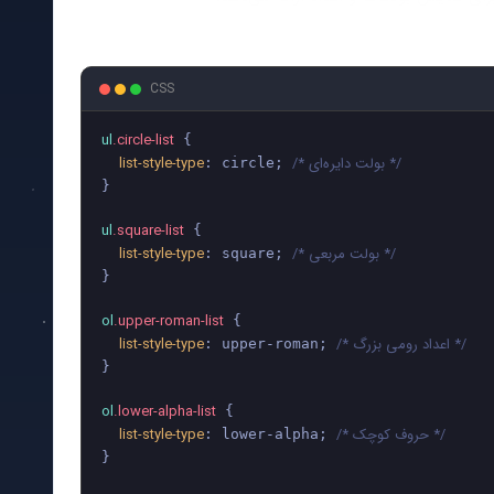
CSS
ul
.circle-list
 {

/* بولت دایره‌ای */
list-style-type
: circle; 
}

ul
.square-list
 {

/* بولت مربعی */
list-style-type
: square; 
}

ol
.upper-roman-list
 {

/* اعداد رومی بزرگ */
list-style-type
: upper-roman; 
}

ol
.lower-alpha-list
 {

/* حروف کوچک */
list-style-type
: lower-alpha; 
}
