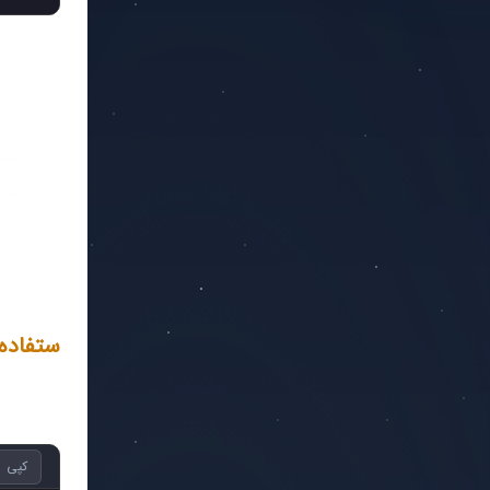
در اینجا:
لیست با circle ب
لیست با square
لیست upper-roman اعداد رومی بز
لیست lower-alpha از حروف کو
ستفاده از
می‌کند.
کپی