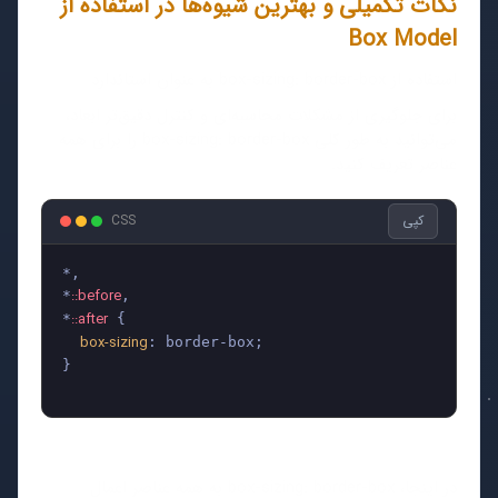
نکات تکمیلی و بهترین شیوه‌ها در استفاده از
Box Model
استفاده از box-sizing: border-box به عنوان استاندارد
برای جلوگیری از مشکلات محاسبه‌ای و کنترل دقیق‌تر ابعاد،
می‌توانید به طور کلی box-sizing: border-box را برای همه
عناصر تعریف کنید.
کپی
CSS
*,

::before
*
,

::after
*
 {

box-sizing
: border-box;

}

در اینجا، box-sizing: border-box به همه عناصر اعمال