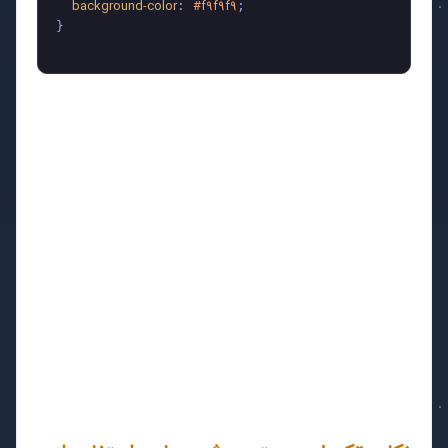
background-color
#f9f9f9
: 
;

}

در اینجا:
width عرض کارت را تنظیم می‌کند.
padding فضای داخلی کارت را مشخص می‌کند و
محتوا را از لبه‌ها فاصله می‌دهد.
margin کارت را از سایر عناصر جدا می‌کند.
border جلوه‌ای بصری به کارت می‌دهد.
box-sizing: border-box باعث می‌شود که کل عرض
کارت شامل پدینگ و مرز باشد.