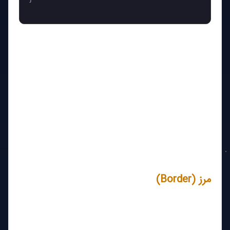
در اینجا:
padding فضای داخلی را از هر طرف به مقدار
مشخصی افزایش می‌دهد.
تنظیم پدینگ باعث می‌شود که فاصله بین محتوا و
مرز افزایش یابد و فضای بیشتری به محتوا
اختصاص داده شود.
مرز (Border)
مرز دور عنصر قرار می‌گیرد و به عنصر جلوه بصری می‌دهد.
برای تنظیم مرز، باید سه ویژگی اصلی زیر را تعیین کنید:
ضخامت (width)، سبک (style) و رنگ (color).