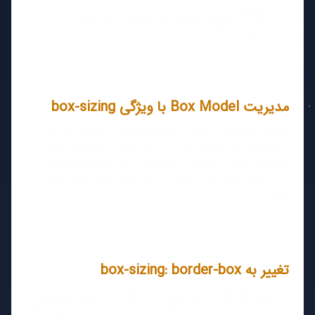
margin فضای بیرونی بین عنصر و سایر عناصر را
تعیین می‌کند.
مدیریت Box Model با ویژگی box-sizing
به طور پیش‌فرض، ویژگی box-sizing مقدار content-box
دارد که در این حالت، عرض و ارتفاع تنها به محتوای عنصر
اعمال می‌شود و پدینگ و مرز به این ابعاد اضافه می‌شوند.
این حالت ممکن است گاهی باعث تغییر ابعاد نهایی عنصر
شود.
تغییر به box-sizing: border-box
با تنظیم box-sizing به مقدار border-box، پدینگ و مرزها در
محاسبه عرض و ارتفاع لحاظ می‌شوند و این باعث می‌شود که