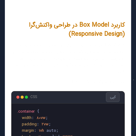
کاربرد Box Model در طراحی واکنش‌گرا
(Responsive Design)
Box Model در طراحی واکنش‌گرا نیز اهمیت زیادی دارد. برای
تنظیم عناصر به شکلی که در اندازه‌های مختلف صفحه نمایش
به درستی نمایش داده شوند، می‌توانید از درصد و واحدهای
نسبی مانند vw (عرض صفحه) و vh (ارتفاع صفحه) استفاده
کنید.
مثال واکنش‌گرا با Box Model
کپی
CSS
.container
 {

width
80vw
: 
;

padding
2vw
: 
;

margin
1vh
: 
 auto;
