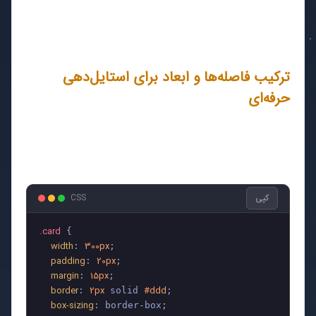
عنصر بسیار مفید است.
ترکیب فاصله‌ها و ابعاد برای استایل‌دهی
حرفه‌ای
برای ایجاد طرح‌های منظم و دقیق، می‌توانید ویژگی‌های Box
Model را به دقت ترکیب کنید.
مثال کاربردی: طراحی کارت با Box Model
کپی
CSS
.card
 {

width
300px
: 
;

padding
20px
: 
;

margin
15px
: 
;

border
2px
#ddd
: 
 solid 
;

box-sizing
: border-box;
