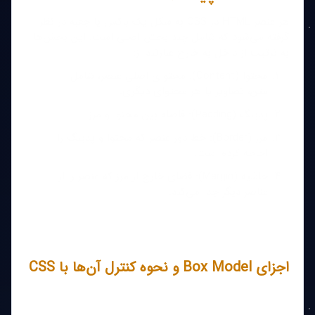
هر عنصر HTML در CSS به شکل یک باکس یا جعبه در نظر
گرفته می‌شود که شامل چند بخش اصلی است. این بخش‌ها
به ترتیب از داخل به خارج عبارتند از:
محتوا (Content): محتوای اصلی عنصر، شامل
متن، تصاویر یا هر محتوای دیگری.
پدینگ (Padding): فاصله بین محتوا و مرز.
مرز (Border): خط دور عنصر که محتوا و پدینگ را
احاطه کرده است.
حاشیه (Margin): فضای خارج از مرز که عنصر را از
عناصر دیگر جدا می‌کند.
اجزای Box Model و نحوه کنترل آن‌ها با CSS