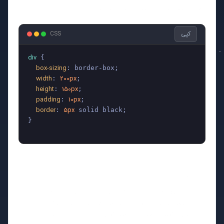
ابعاد عنصر به طور دقیق کنترل شوند.
کپی
CSS
div
 {

box-sizing
: border-box;

width
200px
: 
;

height
150px
: 
;

padding
10px
: 
;

border
5px
: 
 solid black;

}

در اینجا:
با استفاده از box-sizing: border-box، ابعاد نهایی
عنصر شامل پدینگ و مرز خواهد بود. این ویژگی
برای کنترل دقیق‌تر و جلوگیری از تغییر ابعاد کلی