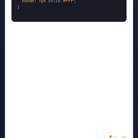
border
2px
#333
: 
 solid 
;

}

در اینجا:
width: 80vw عرض ظرف را نسبت به عرض صفحه
نمایش تنظیم می‌کند.
padding: 2vw پدینگ را نسبت به عرض صفحه
نمایش تعیین می‌کند تا در اندازه‌های مختلف
هماهنگ باشد.
margin: 1vh auto به صورت عمودی فاصله‌ای نسبت
به ارتفاع صفحه می‌دهد و عنصر را در مرکز صفحه
قرار می‌دهد.