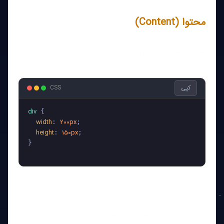
محتوا (Content)
محتوا، بخش اصلی یک عنصر است که در آن متن، تصویر یا
هر نوع محتوای دیگری قرار می‌گیرد. می‌توانید ابعاد این
محتوا را با استفاده از ویژگی‌های width و height کنترل کنید.
کپی
CSS
div
 {

width
200px
: 
;

height
150px
: 
;

}

در اینجا:
width عرض محتوای عنصر را 200 پیکسل تنظیم