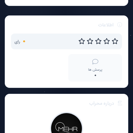
اطلاعات
0
رای
پرسش ها
0
درباره محراب