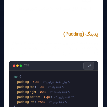
می‌کند.
height ارتفاع عنصر را به 150 پیکسل تغییر می‌دهد.
پدینگ (Padding)
پدینگ فاصله داخلی بین محتوا و مرز عنصر است که با ویژگی
padding تعیین می‌شود. پدینگ می‌تواند برای هر طرف عنصر
(بالا، راست، پایین، چپ) به صورت جداگانه تنظیم شود.
کپی
CSS
div
 {

/* برای همه طرفین */
20px
padding
: 
; 
/* فقط بالا */
10px
padding-top
: 
; 
/* فقط راست */
15px
padding-right
: 
; 
/* فقط پایین */
20px
padding-bottom
: 
; 
/* فقط چپ */
25px
padding-left
: 
; 
}
