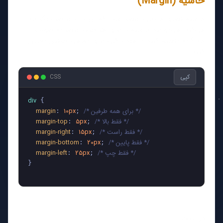
حاشیه (Margin)
حاشیه فضای خارجی عنصر است که آن را از عناصر دیگر جدا
می‌کند. می‌توانید حاشیه را برای هر طرف عنصر به صورت
جداگانه تنظیم کنید یا مقدار کلی برای تمامی طرفین تعیین
کنید.
کپی
CSS
div
 {

/* برای همه طرفین */
10px
margin
: 
; 
/* فقط بالا */
5px
margin-top
: 
; 
/* فقط راست */
15px
margin-right
: 
; 
/* فقط پایین */
20px
margin-bottom
: 
; 
/* فقط چپ */
25px
margin-left
: 
; 
}

در اینجا: