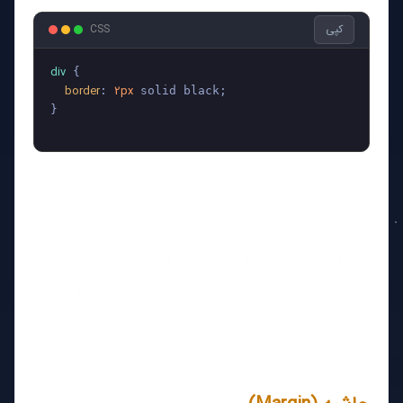
کپی
CSS
div
 {

border
2px
: 
 solid black;

}

در اینجا:
border: 2px solid black یک مرز 2 پیکسلی مشکی
و با سبک solid به عنصر اضافه می‌کند.
شما می‌توانید مرزها را به صورت جداگانه برای هر
طرف تنظیم کنید.