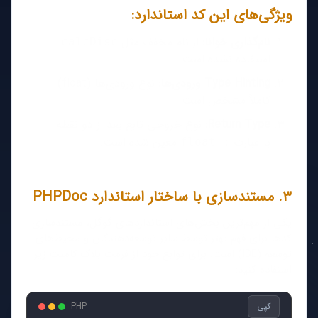
ویژگی‌های این کد استاندارد:
نام‌گذاری خوانا:
از نام مخفف مثل
calcDisc
استفاده نشده است.
Type Hinting ورودی‌ها:
نوع ورودی‌ها (float)
کاملاً مشخص است.
Return Type:
نوع خروجی تابع بعد از دو نقطه
با عبارت
معین شده است.
: float
۳. مستندسازی با ساختار استاندارد PHPDoc
یکی از مهم‌ترین بخش‌های استانداردهای گوگل، مستندسازی
کدها برای فهم بهتر توسط سایر توسعه‌دهندگان و محیط‌های
توسعه (IDE) است. برای توابع خود از فرمت بلاک کامنت زیر
استفاده کنید:
کپی
PHP