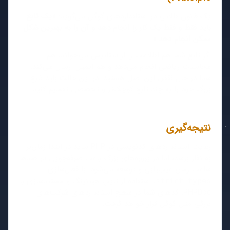
یک قانون طلایی در استانداردهای گوگل می‌گوید:
«یک تابع
باید فقط و فقط یک کار را انجام دهد و آن را به بهترین شکل
ممکن انجام دهد.»
اگر تابع شما هم اطلاعات را از دیتابیس می‌خواند، هم
محاسبات ریاضی انجام می‌دهد و هم ایمیل ارسال می‌کند،
شما در حال نقض این اصل هستید. در این حالت باید تابع
بزرگ خود را به چند تابع کوچک‌تر و تخصصی تقسیم کنید.
نتیجه‌گیری
رعایت استانداردهای کدنویسی در PHP شاید در ابتدا زمان‌بر
به نظر برسد، اما در پروژه‌های بزرگ باعث صرفه‌جویی در صدها
ساعت زمان عیب‌یابی و توسعه می‌شود. با فعال‌سازی
، استفاده از تایپ هینتینگ و مستندسازی با
strict_types
PHPDoc، کدهای شما در سطح استانداردهای شرکت‌های
بزرگی مثل گوگل قرار خواهد گرفت.