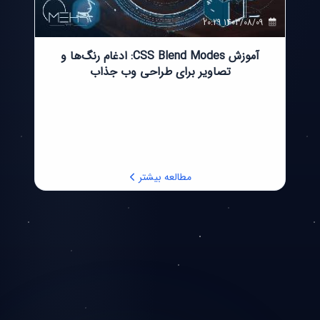
1402/05/18 00:00
1404/09/24 20:52
آشنایی با Emit در Vue.js | انتقال رویدادها از
کامپوننت فرزند به والد
مطالعه بیشتر