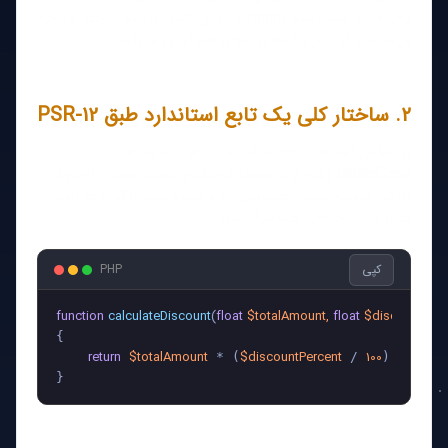
بخواهد و شما رشته (string) ارسال کنید، برنامه با خطا مواجه
می‌شود و از بروز باگ‌های پنهان جلوگیری می‌کند.
۲. ساختار کلی یک تابع استاندارد طبق PSR-12
بر اساس استاندارد PSR-12، نام توابع باید به صورت
camelCase
(شروع با حروف کوچک و کلمات بعدی با حروف
بزرگ) نوشته شوند. همچنین باز و بسته شدن آکولادها باید
طبق قواعد خاصی هماهنگ شود:
کپی
PHP
function
calculateDiscount
(
float
$totalAmount
, 
float
$discountPerc
{

return
$totalAmount
$discountPercent
100
 * (
 / 
);
