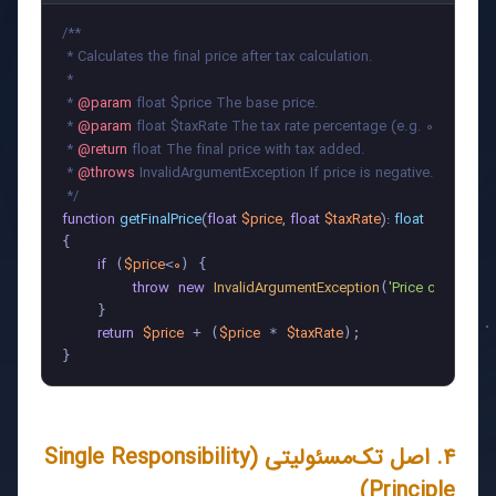
/**

 * Calculates the final price after tax calculation.

 *

 * 
@param
 float $price The base price.

 * 
@param
 float $taxRate The tax rate percentage (e.g. 0.09 for 9%)
 * 
@return
 float The final price with tax added.

 * 
@throws
 InvalidArgumentException If price is negative.

 */
function
getFinalPrice
(
float
$price
, 
float
$taxRate
): 
float
{

if
$price
0
 (
<
) {

throw
new
InvalidArgumentException
'Price cannot be 
(
    }

return
$price
$price
$taxRate
 + (
 * 
);

۴. اصل تک‌مسئولیتی (Single Responsibility
Principle)