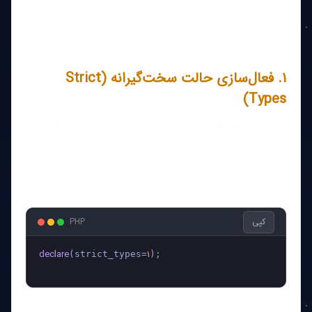
می‌گیریم چطور توابع سفارشی خود را بر اساس این
استانداردها بازطراحی کنیم.
۱. فعال‌سازی حالت سخت‌گیرانه (Strict
Types)
گوگل در راهنماهای کدنویسی خود بر امنیت نوع داده‌ها تأکید
زیادی دارد. به طور پیش‌فرض، PHP تلاش می‌کند انواع
داده‌ها را به یکدیگر تبدیل کند (ضعف Type Safety). برای
جلوگیری از این رفتار غیرمنتظره، همیشه باید در اولین خط
فایل PHP خود از دستور زیر استفاده کنید:
کپی
PHP
declare
1
(strict_types=
);

با این کار، اگر تابعی ورودی از نوع عدد اعشاری (float)